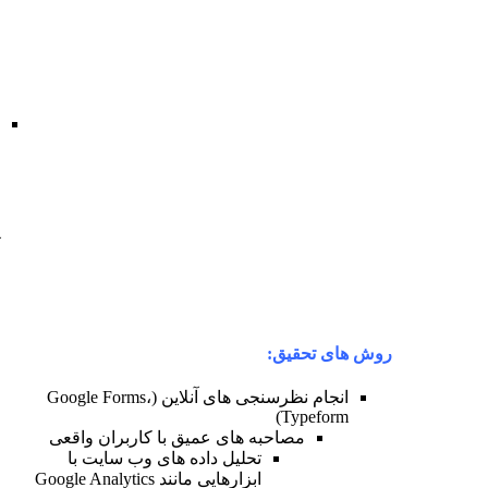
کجاها
دچار
مشکل
می
شوند؟
مشکلات
کاربران:
چه
عواملی
باعث
نارضایتی
آن
ها
می
شود؟
حقیق:
انجام نظرسنجی های آنلاین (Google Forms،
Type
مصاحبه های عمیق با کاربران واقعی
تحلیل داده های وب سایت با
ابزارهایی مانند Google Analytics