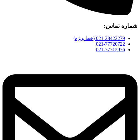
شماره تماس:
021-28422279 (خط ویژه)
021-77720722
021-77712976