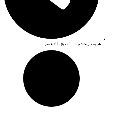
شنبه تا پنجشنبه: ۱۰ صبح تا ۶ عصر