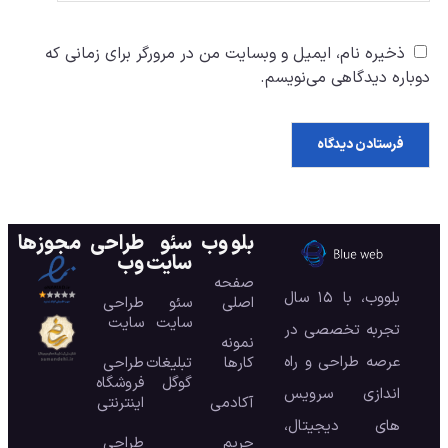
ذخیره نام، ایمیل و وبسایت من در مرورگر برای زمانی که
دوباره دیدگاهی می‌نویسم.
بلو وب
سئو
طراحی
مجوزها
سایت
وب
صفحه
بلووب، با ۱۵ سال
اصلی
سئو
طراحی
سایت
سایت
تجربه تخصصی در
نمونه
عرصه طراحی و راه
کارها
تبلیغات
طراحی
گوگل
فروشگاه
اندازی سرویس
آکادمی
اینترنتی
های دیجیتال،
حریم
طراحی