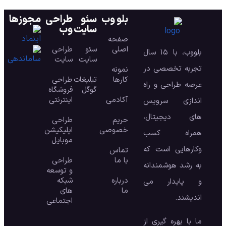
بلو وب
سئو
طراحی
مجوزها
سایت
وب
صفحه
اصلی
سئو
طراحی
بلووب، با ۱۵ سال
سایت
سایت
تجربه تخصصی در
نمونه
کارها
تبلیغات
طراحی
عرصه طراحی و راه
گوگل
فروشگاه
آکادمی
اینترنتی
اندازی سرویس
های دیجیتال،
حریم
طراحی
خصوصی
اپلیکیشن
همراه کسب
موبایل
وکارهایی است که
تماس
با ما
طراحی
به رشد هوشمندانه
و توسعه
درباره
شبکه
و پایدار می
ما
های
اندیشند.
اجتماعی
ما با بهره گیری از