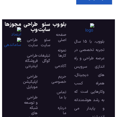
بلو وب
سئو
طراحی
مجوزها
سایت
وب
صفحه
اصلی
سئو
طراحی
بلووب، با ۱۵ سال
سایت
سایت
تجربه تخصصی در
نمونه
کارها
تبلیغات
طراحی
عرصه طراحی و راه
گوگل
فروشگاه
آکادمی
اینترنتی
اندازی سرویس
های دیجیتال،
حریم
طراحی
خصوصی
اپلیکیشن
همراه کسب
موبایل
وکارهایی است که
تماس
با ما
طراحی
به رشد هوشمندانه
و توسعه
درباره
شبکه
و پایدار می
ما
های
اندیشند.